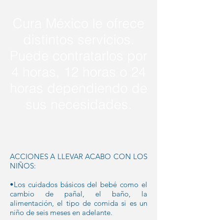
Cura México le ofrece
distintos servicios.
Puede contratarlos por
4 horas, 12 horas o 24
horas dependiendo de
sus necesidades.
ACCIONES A LLEVAR ACABO CON LOS
NIÑOS:
•Los cuidados básicos del bebé como el
cambio de pañal, el baño, la
alimentación, el tipo de comida si es un
niño de seis meses en adelante.