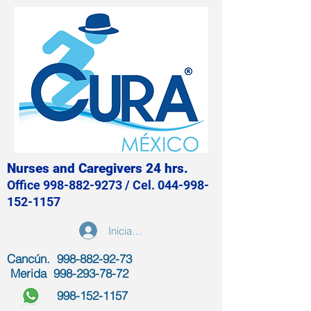
Nurses and Caregivers 24 hrs.
Office
998-882-9273
/ Cel.
044-998-
152-1157
Iniciar sesión
Cancún. 998-882-92-73
Merida
998-293-78-72
998-152-1157