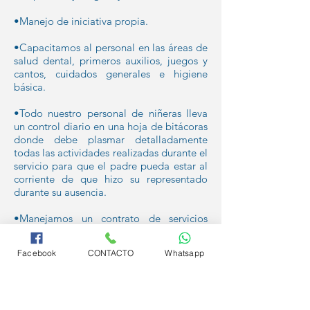
•Manejo de iniciativa propia.
•Capacitamos al personal en las áreas de
salud dental, primeros auxilios, juegos y
cantos, cuidados generales e higiene
básica.
•Todo nuestro personal de niñeras lleva
un control diario en una hoja de bitácoras
donde debe plasmar detalladamente
todas las actividades realizadas durante el
servicio para que el padre pueda estar al
corriente de que hizo su representado
durante su ausencia.
•Manejamos un contrato de servicios
donde el padre coloca datos relevante
como horario del servicio, teléfonos en
Facebook
CONTACTO
Whatsapp
caso de emergencia, tratamiento médicos
en caso de ameritarlos, alergias y en el
mismo se encuentra los términos y
condiciones de nuestra empresa.