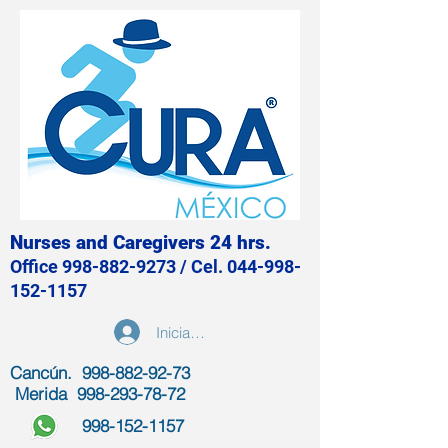
Nurses and Caregivers 24 hrs.
Office
998-882-9273
/ Cel.
044-998-
152-1157
Iniciar sesión
Cancún. 998-882-92-73
Merida
998-293-78-72
998-152-1157