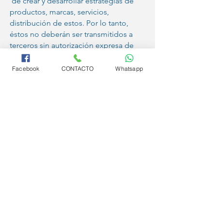
de crear y desarrollar estrategias de
productos, marcas, servicios,
distribución de estos. Por lo tanto,
éstos no deberán ser transmitidos a
terceros sin autorización expresa de
los titulares de los mismos.
Facebook
CONTACTO
Whatsapp
El mejor Cuidado
el mejor Servicio!
CONTÁCTANOS
Enfermeras y
Cuidadoras