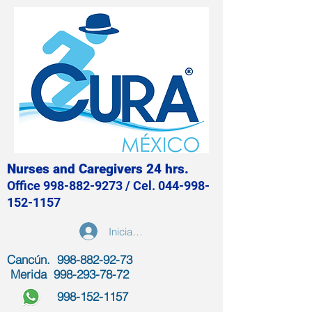
Nurses and Caregivers 24 hrs.
Office
998-882-9273
/ Cel.
044-998-
152-1157
Iniciar sesión
Cancún. 998-882-92-73
Merida
998-293-78-72
998-152-1157