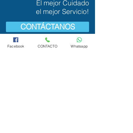
El mejor Cuidado
el mejor Servicio!
CONTÁCTANOS
Facebook
CONTACTO
Whatsapp
Cancún y Merida. 998-882-92-73
998-293-78-72
998-152-11-57
cancun@curamexico.com
Cd. México. 55-539-645-10