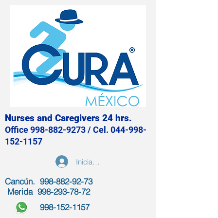
Nurses and Caregivers 24 hrs.
Office
998-882-9273
/ Cel.
044-998-
152-1157
Iniciar sesión
Cancún. 998-882-92-73
Merida
998-293-78-72
998-152-1157