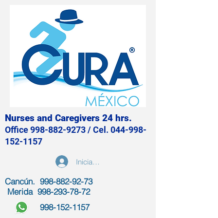
Nurses and Caregivers 24 hrs.
Office
998-882-9273
/ Cel.
044-998-
152-1157
Iniciar sesión
Cancún. 998-882-92-73
Merida
998-293-78-72
998-152-1157