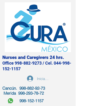
Nurses and Caregivers 24 hrs.
Office
998-882-9273
/ Cel.
044-998-
152-1157
Iniciar sesión
Cancún. 998-882-92-73
Merida
998-293-78-72
998-152-1157