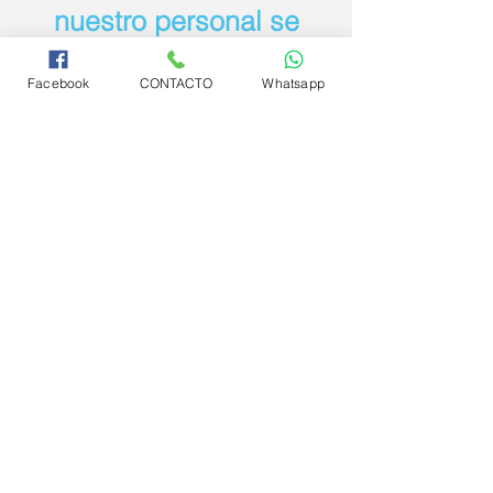
nuestro personal se
presenta uniformado
Facebook
CONTACTO
Whatsapp
y con botiquín para
atender cualquier
emergencia que se
presente.
El mejor Cuidado
el mejor Servicio!
CONTÁCTANOS
Cancún y Merida. 998-882-92-73