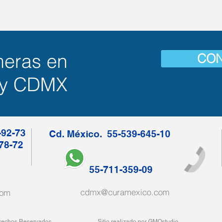
meras en
CON
 y CDMX
-92-73
Cd. México. 55-539-645-10
-78-72
1-57
55-711-359-09
cdmx@curamexico.com
com
os los Derechos Reservados
Sitio realizado por GMOstudio