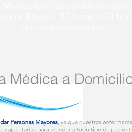
 México le ofrece distintos servic
os por 4 horas, 12 horas o 24 ho
de sus necesidades.
a Médica a Domicili
dar Personas Mayores
, ya que nuestras enfermera
e capacitadas para atender a todo tipo de pacient