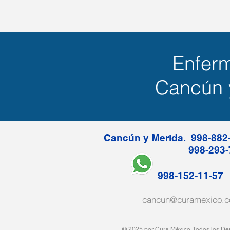
Enfer
Cancún
Cancún y Merida. 998-882
998-293
998-152-1
cancun@curamexico.
© 2025 por Cura México. Tod