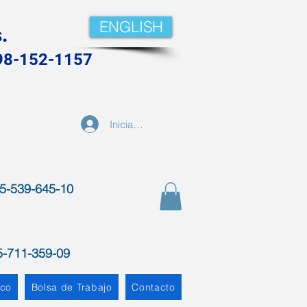
ENGLISH
.
998-152-1157
Iniciar sesión
5-539-645-10
5-711-359-09
ico
Bolsa de Trabajo
Contacto