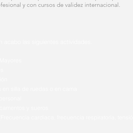
esional y con cursos de validez internacional.
n acabo las siguientes actividades.
 Mayores
es
ión
 en silla de ruedas o en cama
personal
icamentos y sueros
Frecuencia cardiaca, frecuencia respiratoria, tensión