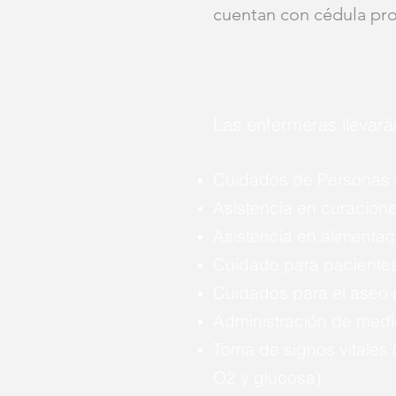
cuentan con cédula prof
Las enfermeras llevará
Cuidados de Personas
Asistencia en curacion
Asistencia en alimentac
Cuidado para pacientes
Cuidados para el aseo 
Administración de med
Toma de signos vitales (
O2 y glucosa)