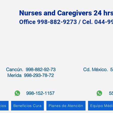
Nurses and Caregivers 24 hrs
Office 998-882-9273 / Cel. 044-
Cancún. 998-882-92-73
Cd. México. 5
Merida 998-293-78-72
998-152-1157
5
cios
Beneficios Cura
Planes de Atención
Equipo Méd